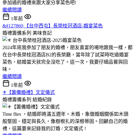
參加過的婚禮來跟大家分享菜色吧!
繼續閱讀
1年前
&#127860;【台中西屯】長榮桂冠酒店-婚宴菜色
婚禮籌備系列
美味食記
2024年底我參加了朋友的婚禮，朋友喜宴的場地跟我一樣，都
在台中長榮桂冠酒店B2的長榮廳，當年除了試菜時吃過婚宴
菜色，結婚當天就完全沒吃了。這一次，我要仔細品嘗與回
味。
繼續閱讀
1年前
⚜︎【籌備婚禮】文定儀式
婚禮籌備系列
結婚紀錄
Time flies ，結婚即將滿五週年。木婚，象徵婚姻關係如木頭
般堅固、穩定與長久，像樹根扎的深根蒂固。回顧自己的婚
禮，這篇要來記錄我的訂婚 / 文定儀式 !