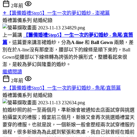
2年前
⚜︎【籌備婚禮Step5】一生一次的夢幻婚紗 - 澎裙篇
婚禮籌備系列
結婚紀錄
上一篇講
【籌備婚禮Step5】一生一次的夢幻婚紗 - 魚尾/直筒
篇
，這篇要來講澎裙婚紗，分為
A-line
和
Ball Gown
兩類，差
別在於A-line沒有那麼澎，腰部以下的線條是順下來的，Ball
Gown從腰部以下線條轉為誇張的外擴形式，整體看起來很
澎，是較為夢幻與隆重的婚紗。
繼續閱讀
2年前
⚜︎【籌備婚禮Step5】一生一次的夢幻婚紗 - 魚尾/直筒篇
婚禮籌備系列
結婚紀錄
拍婚紗照的前一至兩個月，準新娘會被通知去店面試穿與挑選
拍攝當天的禮服；婚宴前三個月，新娘又會再次挑選婚禮當天
要穿的禮服。也就是說，一個新娘一般會歷經兩次試穿禮服的
過程，很多新娘為為此感到緊張和焦慮，我自己就曾經在婚前