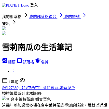
登入
我的部落格
我的部落格後台
我的帳號
登出
雪莉南瓜の生活筆記
相簿
部落格
名片
1年前
&#127860;【台中西屯】萊特薇庭-婚宴菜色
婚禮籌備系列
結婚紀錄
這幾年參加過蠻多場在台中萊特薇庭舉辦的婚禮，我就以近期