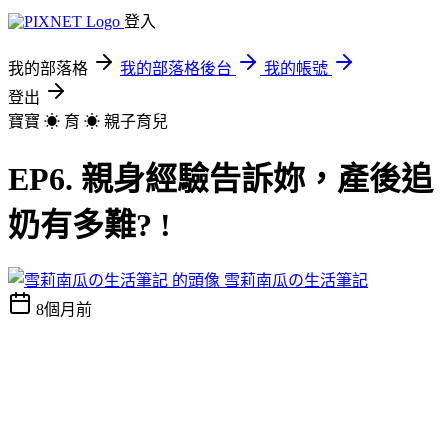
登入
我的部落格
我的部落格後台
我的帳號
登出
寶寶 ☀︎ 育 ☀︎
親子育兒
EP6. 親身經驗告訴妳，產後追
奶有多難? !
雪莉南瓜の生活筆記
8個月前