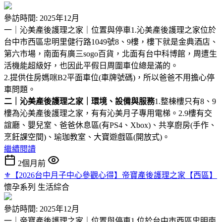
參訪時間: 2025年12月
一｜沁美產後護理之家｜位置與停車1.沁美產後護理之家位於
台中市西區忠明里健行路1049號8、9樓，樓下就是金典酒店、
第六市場，南面有廣三sogo百貨，北面有台中科博館，周遭生
活機能超級好，也因此平假日周圍車位總是滿的。
2.提供住房媽咪B2平面車位(車牌號碼)，所以爸爸不用擔心停
車問題。
二｜沁美產後護理之家｜環境、設備與服務
1.整棟樓只有8、9
樓為沁美產後護理之家，有有沁美月子專用電梯。2.9樓有交
誼廳、嬰兒室、爸爸休息區(有PS4、Xbox)、共享廚房(手作、
烹飪課空間)、瑜珈教室、大寶遊戲區(開放式)。
繼續閱讀
2個月前
⚜︎【2026台中月子中心參觀心得】帝寶產後護理之家【西區】
懷孕系列
生活綜合
參訪時間: 2025年12月
一｜帝寶產後護理之家｜位置與停車1.位於台中市西區忠明南