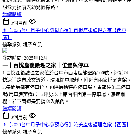
離的儀式」編進床邊故事裡，讓孩子在父母溫暖的懷抱中，用
想像力提前去幼兒園探路。
繼續閱讀
2個月前
⚜︎【2026台中月子中心參觀心得】百悅產後護理之家【西屯
區】
懷孕系列
親子育兒
參訪時間: 2025年12月
一｜百悅產後護理之家｜位置與停車
1.百悅產後護理之家位於台中市西屯區龍聖路100號，鄰近74
快速道路市政交流道，環境鬧中取靜，附近有兩家婚宴會館。
2.每間房都有停車位，10坪房給特約停車場，馬龍潭第二停車
場(用車牌辨識)；12坪房以上館內平面第一停車場，無遮雨
棚，若下雨還是要撐傘入館內。
繼續閱讀
2個月前
⚜︎【2026台中月子中心參觀心得】沁美產後護理之家【西區】
懷孕系列
親子育兒