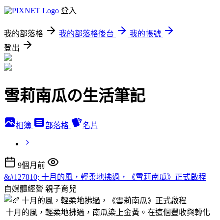
登入
我的部落格
我的部落格後台
我的帳號
登出
雪莉南瓜の生活筆記
相簿
部落格
名片
9個月前
&#127810; 十月的風，輕柔地拂過，《雪莉南瓜》正式啟程
自媒體經營
親子育兒
十月的風，輕柔地拂過，南瓜染上金黃。在這個豐收與轉化