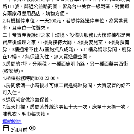
路111號，鄰近公益路商圈，皆為台中美食一級戰區，對面還
有兩家母嬰用品店，購物方便。
2.有機械停車位，一天200元，若想停路邊停車位，為累進費
率，且車位一位難求。
二｜帝寶產後護理之家｜環境、設備與服務1.大樓整棟都是帝
寶產後護理之家，1樓為接待大廳，2樓為嬰兒室，3樓為預備
房，3樓通常不住人(簽約抓八成滿)，5-11樓為媽咪房間，廚房
在12樓。2.無保證入住、無大寶遊戲空間。
3.房間約7坪，分兩種，一種面忠明南路，另一種面華美西街
(較安靜)。
4.櫃檯服務時間8:00-22:00。
5.房間紫消一小時後才可讓二寶進媽咪房間，大寶感冒的話不
可入住。
6.退房就會做冷氣保養。
7.每天打掃，房間紫外線消毒每十天一次，床單十天換一次，
哺乳衣、毛巾每天換。
繼續閱讀
2個月前