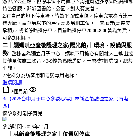
然位於公益路，但停車位不用擔心。周遭鄰近多家知名高檔和
特色餐廳，鄰近圖書館、公園，對大寶友善。
2.有自己的地下停車場，皆為平面式車位，停車完電梯直達一
樓大廳。豪華房以下的房型需要另租車位，一天80元(需每天
承租)，或者停路邊停車，目前路邊停車20:00-8:00皆為免費，
可多加利用。
二｜媽媽咪亞產後護理之家(陽光館)｜環境、設備與服
務
1.整棟皆為獨立月子中心，媽咪不用擔心有閒雜人士進出或
其他單位施工噪音。3-9樓為媽咪房間，一層樓7個房間，總共
41間。
2.電梯分為訪客用和母嬰專用電梯。
繼續閱讀
2個月前
⚜︎【2026台中月子中心參觀心得】林新產後護理之家【南屯
區】
懷孕系列
親子育兒
參訪時間: 2025年12月
一｜林新產後護理之家｜位置與停車