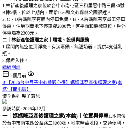
1.林新產後護理之家位於台中市南屯區三和里惠中路三段36號
B棟5樓，位於七期內，距離Ikea和文心森林公園很近。
2. C、D房媽咪享有館內停車免費，B、A房媽咪有享員工停車
優惠，住房期間地下停車費2000元，有平面和機械車位，戶外
停車場為2300元。
二｜林新產後護理之家｜環境、設備與服務
1.房間內無空氣清淨機、有消毒鍋、無溫奶器，提供4支儲乳
瓶。
2.保證入住。
繼續閱讀
2個月前
⚜︎【2026台中月子中心參觀心得】媽媽咪亞產後護理之家(本
館)【南屯區】
懷孕系列
親子育兒
參訪時間: 2025年12月
一｜媽媽咪亞產後護理之家(本館)｜位置與停車
1.本館位
於台中市南屯區公益路二段60號，地處精華地段，交通便利，