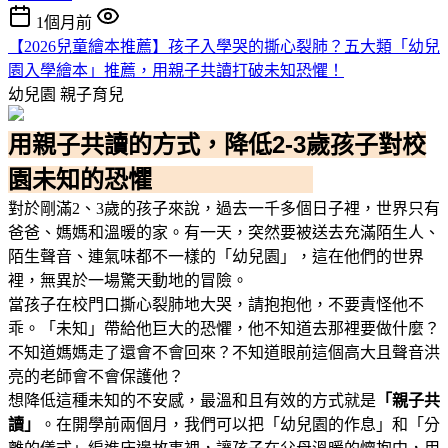
1個月前
【2026兒童繪本推薦】孩子入學哭的撕心裂肺？五大類「幼兒
園入學繪本」推薦，用親子共讀打破未知恐懼！
幼兒園
親子育兒
用親子共讀的方式，降低2-3歲孩子對校
園未知的恐懼
對於剛滿2、3歲的孩子來說，過去一千多個日子裡，世界只有
爸爸、媽媽和溫暖的家。有一天，突然要被送去充滿陌生人、
陌生聲音、連氣味都不一樣的「幼兒園」，這在他們的世界
裡，無異於一場驚天動地的冒險。
當孩子在校門口撕心裂肺地大哭，請抱抱他，不要責怪他不
乖。「未知」帶給他巨大的恐懼，他不知道去那裡要做什麼？
不知道媽媽走了還會不會回來？不知道眼前這個高大且聲音洪
亮的老師會不會保護他？
想降低這種未知的不安感，最溫和且有效的方式就是
「親子共
讀」
。在開學前兩個月，我們可以把「幼兒園的作息」和「分