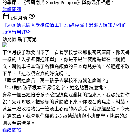
的季節，《雪莉南瓜 Shirley Pumpkin》與你溫柔相遇。
繼續閱讀
1個月前
【2026幼兒園入學準備清單】2-3歲專屬！過來人媽咪力推的
20個實用好物
幼兒園
親子育兒
下個月孩子就要開學了，看著學校發來那張密密麻麻、像天書
一樣的「入學準備通知單」，你是不是半夜兩點還在上網爬
文、購物車裡塞滿了各種高顏值的日本育兒好物，卻遲遲不敢
下單？「這款餐盒真的好洗嗎？」
「睡袋買這麼貴，萬一孩子去學校不肯躺怎麼辦？」
「2-3歲的孩子根本不認得名字，姓名貼要怎麼挑？」
身為一個已經陪著孩子熬過這段混亂期的過來人，我想先對你
說：先深呼吸，把緊繃的肩膀放下來。你現在的焦慮、糾結，
甚至一邊收拾物品一邊湧上心頭的內疚感，我都經歷過。今天
這篇文章，我會幫你盤點 2-3 歲幼幼班與小班開學，挑選的原
則與精選清單。
繼續閱讀