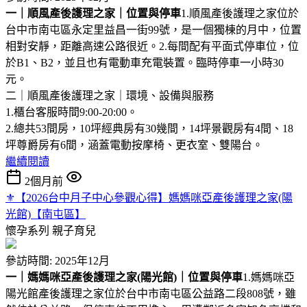
一｜順風產後護理之家｜位置與停車
1.順風產後護理之家位於
台中市南屯區永定里益昌一街99號，是一個獨棟的月中，位置
相對安靜，距離高速公路很近。2.每間配有平面式停車位，位
於B1、B2，並且也有電動車充電裝置。臨時停車一小時30
元。
二｜順風產後護理之家｜環境、設備與服務
1.櫃台客服時間9:00-20:00。
2.總共53間房，10坪經典房有30幾間，14坪景觀房有4間、18
坪尊爵房有6間，涵蓋電動按摩椅、更衣室、雙陽台。
繼續閱讀
2個月前
⚜︎【2026台中月子中心參觀心得】媽媽咪亞產後護理之家(陽
光館)【南屯區】
懷孕系列
親子育兒
參訪時間: 2025年12月
一｜媽媽咪亞產後護理之家(陽光館)｜位置與停車
1.媽媽咪亞
陽光館產後護理之家位於台中市南屯區公益路二段808號，雖