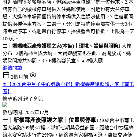
附近商圈很多餐廳名店，但路邊停車位幾乎是一位難求。2.本
館有自己的機械停車場供入住媽咪使用，附近也有大益停車
場、大進停車場兩個特約停車場供入住媽咪使用。3.住宿期間
提供兩種停車方案，二選一，分別是特約停車場提供一天3小
時免費停車，或週邊自行停車，提供發票可折抵，上限為一天
100元。
二｜媽媽咪亞產後護理之家(本館)｜環境、設備與服務
1.大樓
分布 : 2樓為櫃台與大廳，大寶遊戲室也在此，為開放式。媽
媽房間總共28間，3、6樓為嬰兒室。▲2樓大廳
繼續閱讀
2個月前
⚜︎【2026台中月子中心參觀心得】新權霖產後照護之家【南屯
區】
懷孕系列
親子育兒
參訪時間: 2025年12月
一｜新權霖產後照護之家｜位置與停車
1.位於台中市南屯
區大業路309號3-7樓，鄰近七期與公益商圈，距離台中捷運綠
線水安宮站步行約2分鐘，周邊還有家樂福可逛，雖然交通便