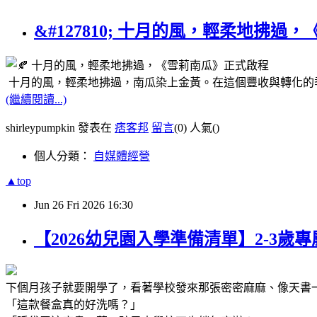
&#127810; 十月的風，輕柔地拂
十月的風，輕柔地拂過，南瓜染上金黃。
在這個豐收與轉化的季節
(繼續閱讀...)
shirleypumpkin 發表在
痞客邦
留言
(0)
人氣(
)
個人分類：
自媒體經營
▲top
Jun
26
Fri
2026
16:30
【2026幼兒園入學準備清單】2-3歲
下個月孩子就要開學了，看著學校發來那張密密麻麻、像天書
「這款餐盒真的好洗嗎？」