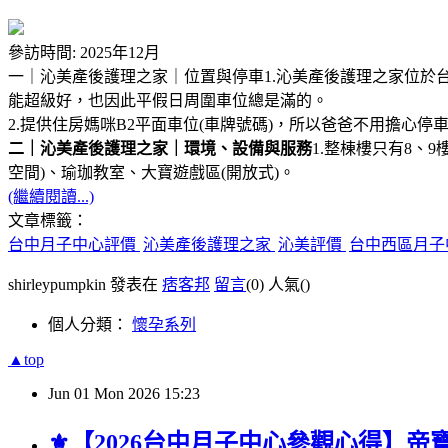
參訪時間: 2025年12月
一｜沁美產後護理之家｜位置與停車1.沁美產後護理之家位於台
能超級好，也因此平假日周圍車位總是滿的。
2.提供住房媽咪B2平面車位(車牌號碼)，所以爸爸不用擔心停
二｜沁美產後護理之家｜環境、設備與服務
1.整棟樓只有8、
空間)、瑜珈教室、大寶遊戲區(開放式)。
(繼續閱讀...)
文章標籤：
台中月子中心評價
沁美產後護理之家
沁美評價
台中西區月子
shirleypumpkin 發表在
痞客邦
留言
(0)
人氣(
)
個人分類：
懷孕系列
▲top
Jun
01
Mon
2026
15:23
⚜︎【2026台中月子中心參觀心得】