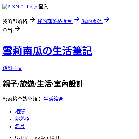
登入
我的部落格
我的部落格後台
我的帳號
登出
雪莉南瓜の生活筆記
跳到主文
親子/旅遊/生活/室內設計
部落格全站分類：
生活綜合
相簿
部落格
名片
Oct
07
Tue
2025
10:18