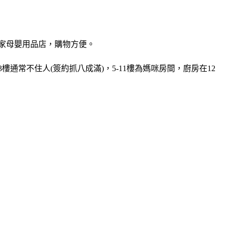
兩家母嬰用品店，購物方便。
通常不住人(簽約抓八成滿)，5-11樓為媽咪房間，廚房在12