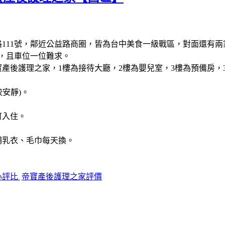
路111號，鄰近公益路商圈，皆為台中美食一級戰區，對面還有
率，且車位一位難求。
後護理之家，1樓為接待大廳，2樓為嬰兒室，3樓為預備房，3樓
較安靜)。
可入住。
哺乳衣、毛巾每天換。
心評比
帝寶產後護理之家評價