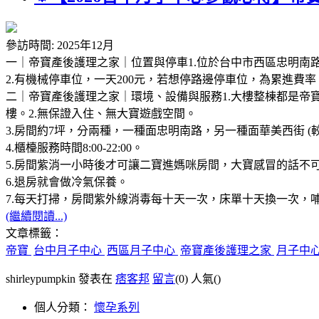
參訪時間: 2025年12月
一｜帝寶產後護理之家｜位置與停車1.位於台中市西區忠明南
2.有機械停車位，一天200元，若想停路邊停車位，為累進費
二｜帝寶產後護理之家｜環境、設備與服務1.大樓整棟都是帝寶產
樓。2.無保證入住、無大寶遊戲空間。
3.房間約7坪，分兩種，一種面忠明南路，另一種面華美西街 (
4.櫃檯服務時間8:00-22:00。
5.房間紫消一小時後才可讓二寶進媽咪房間，大寶感冒的話不
6.退房就會做冷氣保養。
7.每天打掃，房間紫外線消毒每十天一次，床單十天換一次，
(繼續閱讀...)
文章標籤：
帝寶
台中月子中心
西區月子中心
帝寶產後護理之家
月子中
shirleypumpkin 發表在
痞客邦
留言
(0)
人氣(
)
個人分類：
懷孕系列