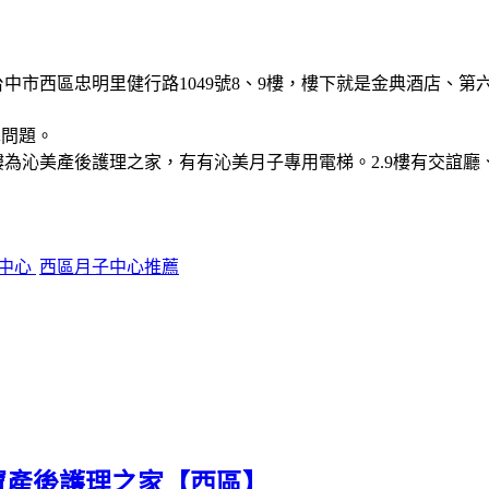
中市西區忠明里健行路1049號8、9樓，樓下就是金典酒店、第
車問題。
9樓為沁美產後護理之家，有有沁美月子專用電梯。2.9樓有交誼廳、
中心
西區月子中心推薦
帝寶產後護理之家【西區】