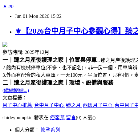
▲top
Jun
01
Mon
2026
15:22
⚜︎【2026台中月子中心參觀心得】
參訪時間: 2025年12月
一｜臻之月產後護理之家｜位置與停車
1.臻之月產後護理
2.館內有機械停車位(不多、也不記名)，非一房一個，用車牌
3.外面有配合的私人車庫，一天100元，平面位置，只有4個，走
二｜臻之月產後護理之家｜環境、設備與服務
(繼續閱讀...)
文章標籤：
月子中心推薦
台中月子中心
臻之月
西區月子中心
台中月子
shirleypumpkin 發表在
痞客邦
留言
(0)
人氣(
)
個人分類：
懷孕系列