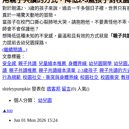
對於剛滿2、3歲的孩子來說，過去一千多個日子裡，世界只
異於一場驚天動地的冒險。
當孩子在校門口撕心裂肺地大哭，請抱抱他，不要責怪他不乖
師會不會保護他？
想降低這種未知的不安感，最溫和且有效的方式就是
「親子共
力提前去幼兒園探路。
(繼續閱讀...)
文章標籤：
安全感
親子共讀
兒童繪本推薦
身體界線
幼兒園開學
幼兒園
讀
親子共讀推薦
親子共讀繪本清單
2-3歲孩子
親子共讀的方
行為規範
校園社交、衝突與身體界線
校園社交
校園衝突
教
shirleypumpkin 發表在
痞客邦
留言
(0)
人氣(
)
個人分類：
幼兒園
▲top
Jun
01
Mon
2026
15:24