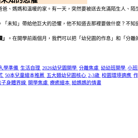
有爸爸、媽媽和溫暖的家。有一天，突然要被送去充滿陌生人、陌
。「未知」帶給他巨大的恐懼，他不知道去那裡要做什麼？不知
讀」
。在開學前兩個月，我們可以把「幼兒園的作息」和「分離
入學準備
生活自理
2026幼兒園開學
分離焦慮
幼幼班開學
小班
式
50本兒童繪本推薦
五大類幼兒園核心
2-3歲
校園環境適應
孩子身體界線
開學焦慮
療癒繪本
給媽媽的情書