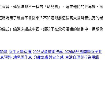
生聲音、連氣味都不一樣的「幼兒園」，這在他們的世界裡，無
道媽媽走了還會不會回來？不知道眼前這個高大且聲音洪亮的老
的儀式」編進床邊故事裡，讓孩子在父母溫暖的懷抱中，用想像
開學
新生入學準備
2026兒童繪本推薦
2026幼兒園開學親子共
作息預熱
幼兒園作息
分離焦慮與安全感
生活自理與行為規範