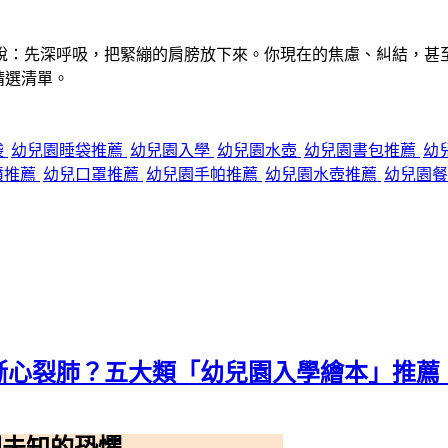
說：先深呼吸，把緊繃的肩膀放下來。你現在的焦慮、糾結，甚
精選清單。
袋
幼兒園睡袋推薦
幼兒園入學
幼兒園水壺
幼兒園書包推薦
幼
噴推薦
幼兒口罩推薦
幼兒園手帕推薦
幼兒園水壺推薦
幼兒園餐
的撕心裂肺？五大類「幼兒園入學繪本」推
孩子對校園未知的恐懼