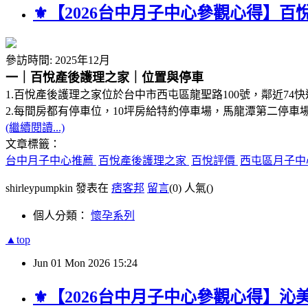
⚜︎【2026台中月子中心參觀心得】
參訪時間: 2025年12月
一｜百悅產後護理之家｜位置與停車
1.百悅產後護理之家位於台中市西屯區龍聖路100號，鄰近7
2.每間房都有停車位，10坪房給特約停車場，馬龍潭第二停車
(繼續閱讀...)
文章標籤：
台中月子中心推薦
百悅產後護理之家
百悅評價
西屯區月子
shirleypumpkin 發表在
痞客邦
留言
(0)
人氣(
)
個人分類：
懷孕系列
▲top
Jun
01
Mon
2026
15:24
⚜︎【2026台中月子中心參觀心得】