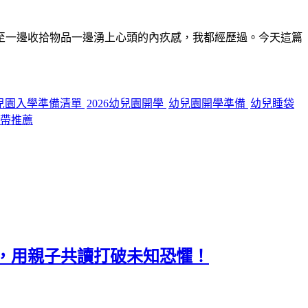
至一邊收拾物品一邊湧上心頭的內疚感，我都經歷過。今天這篇
兒園入學準備清單
2026幼兒園開學
幼兒園開學準備
幼兒睡袋
帶推薦
薦，用親子共讀打破未知恐懼！