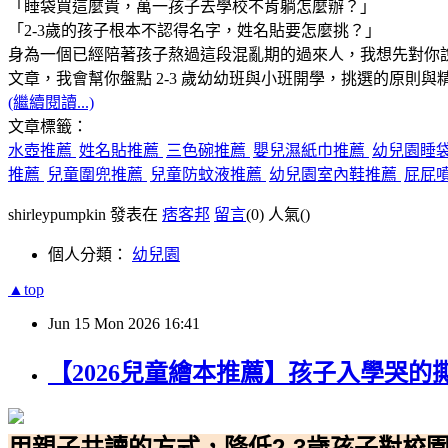
「睡袋買這麼貴，萬一孩子去學校不肯躺怎麼辦？」
「2-3歲的孩子根本不認得名字，姓名貼要怎麼挑？」
身為一個已經陪著孩子熬過這段混亂期的過來人，我想先對你
文章，我會幫你盤點 2-3 歲幼幼班與小班開學，挑選的原則與
(繼續閱讀...)
文章標籤：
水壺推薦
姓名貼推薦
三色碗推薦
嬰兒濕紙巾推薦
幼兒園睡
推薦
兒童圍兜推薦
兒童防蚊液推薦
幼兒園室內鞋推薦
屁屁
shirleypumpkin 發表在
痞客邦
留言
(0)
人氣(
)
個人分類：
幼兒園
▲top
Jun
15
Mon
2026
16:41
【2026兒童繪本推薦】孩子入學哭
用親子共讀的方式，降低2-3歲