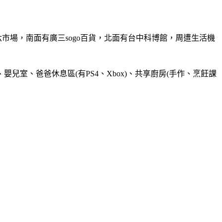
六市場，南面有廣三sogo百貨，北面有台中科博館，周遭生活機
嬰兒室、爸爸休息區(有PS4、Xbox)、共享廚房(手作、烹飪課