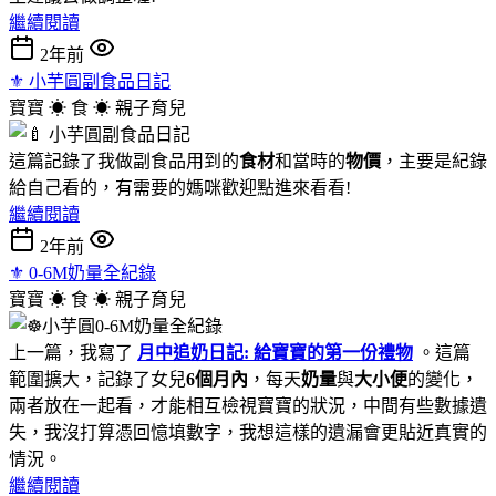
繼續閱讀
2年前
⚜︎ 小芋圓副食品日記
寶寶 ☀︎ 食 ☀︎
親子育兒
這篇記錄了我做副食品用到的
食材
和當時的
物價
，主要是紀錄
給自己看的，有需要的媽咪歡迎點進來看看!
繼續閱讀
2年前
⚜︎ 0-6M奶量全紀錄
寶寶 ☀︎ 食 ☀︎
親子育兒
上一篇，我寫了
月中追奶日記: 給寶寶的第一份禮物
。這篇
範圍擴大，記錄了女兒
6個月內
，每天
奶量
與
大小便
的變化，
兩者放在一起看，才能相互檢視寶寶的狀況，中間有些數據遺
失，我沒打算憑回憶填數字，我想這樣的遺漏會更貼近真實的
情況。
繼續閱讀